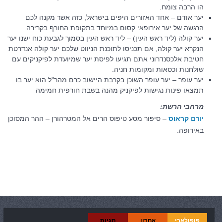
הו הרבה צומח.
יער אודם – אחד האזורים היפים בישראל, כזה אשר מקנה לכם
הרגשה של יער אירופאי קסום במיוחד בתקופת החורף בקרירה.
יער קולה (ליד ראש העין) – ליד ראש העין בסמוך לגבעת כוח ישנו יער
הנקרא יער קולה, אם תכניסו לתוכנת הניווט שלכם יער קולה אנדרטת
חטיבת אלכסנדרוני אתם תגיעו לפיסת יער שמיועדת לפיקניקים עם
שולחנות וכסאות ומקומות חניה.
יער עופר – יער עופר השוכן בקרבת היישוב כרם מהר"ל הוא יער בו
תמצאו פינות נגישות לפיקניק מהנה בשבת חורפית חמימה
מרחבי הרשת:
יורם קראוס
– סיפור מסע טיפוס הרים אל המטרהורן – ההר המסוכן
באירופה.
קטגוריות:
טיולים
פופולארי
אחרון
תגיות