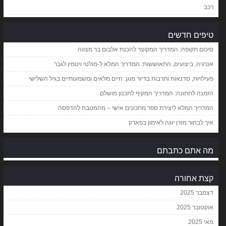
רכב
טיפים חדשים
סיכום תקופה: המדריך המקוצר להכנת אלבום בר מצווה
אנרגיה, ביצועים, התאוששות: המדריך המלא ל-מולטי ויטמין לגבר
פעילויות, סדנאות ותרבות בדיור מוגן: חיים מלאים ומשמעותיים בגיל השלישי
הזמנה לחתונה: המדריך המקיף לתכנון מושלם
המדריך המלא ליצירת ספר מתכונים אישי – מהמטבח להדפסה
איך לבחור מזרן יוגה לאימון בפארק
מה אתם כתבתם
קצת אחורה
דצמבר 2025
אוקטובר 2025
מאי 2025