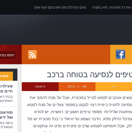
ה את כל הארונות, ולא במקרה
מהם מינרלים ומה חשיבותם לגוף שלנו
של אובדן כושר עבודה
יפים לנסיעה בטוחה ברכב
פופול
פעילויו
חני
מאי - 1 - 2013
0 תגובה
חיים מ
בבתי דיו
נשים אוהבים לנסוע לטייל במכונית, אבל על מנת להפוך את
האחרונות
נסיעה לחוויה כיפית רצוי לנקוט במספר צעדים על מנת למנוע
פתעות שליליות: מספר טיפים חשובים: ראשית, יש לוודא
מוזיאונ
של ידע
מיכל הדלק מלא. הדבר נשמע טריוויאלי כי בכל מכונית יש מד
ביקור במו
לק, אבל תופתעו לשמוע שרבים מזניחים פרט זה ונתקעים
מעשירה ו