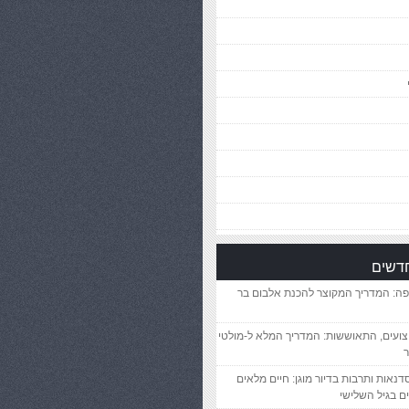
חדשים
פה: המדריך המקוצר להכנת אלבום בר
יצועים, התאוששות: המדריך המלא ל-מולטי
ר
סדנאות ותרבות בדיור מוגן: חיים מלאים
ם בגיל השלישי