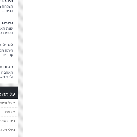
מיומנוי
הצלחה בח
בבית ...
טיפים א
עונת האב
הטמפרטורו
לטייל ב
היתה תקו
קניונים...
הסודות 
האהבה הג
ולבני משפ
על מה א
אוכל ובישו
אירועים
בית ומשפ
בעלי מקצו