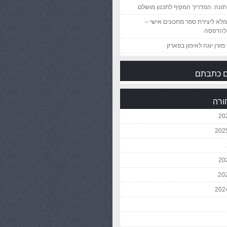
ונה: המדריך המקיף לתכנון מושלם
לא ליצירת ספר מתכונים אישי –
להדפסה
מזרן יוגה לאימון בפארק
 כתבתם
ורה