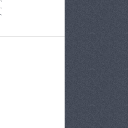
ב
מ
ו