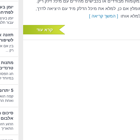
מקומות מבודדים או בכבישים מהירים עם מיכל דלק ריק.
יומן בע
ומלץ אם כן, למלא את מיכל הדלק מיד עם היציאה לדרך,
לפתיחת
למלא אותו
[ המשך קריאה ]
יומן בעיצ
עבור תלמי
קרא עוד
תזונה א
לשיפור
בין אם א
רק ...
טרנדים
חג הפסח
במיוחד לב
5 יתרונות בריאותיים של קפה
קפה הוא 
ואחת התע
סיכום 
אלבום 
הרגע הזה
התאריך הג