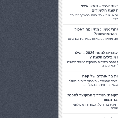
יצוב אישי – טאצ' אישי
 שנת הלימודים
וב אישי הוא כלי חיוני ורב-ערך במיוחד
די ...
חרי אימון: מתי ומה לאכול
 ההתאוששות?
תם מתאמנים באופן קבוע ובין אם אתם
מתנות עובדים לפסח 2024 – אילו
 מובילים השנה ?
 נתפס בתרבות העסקית כמועד מתאים
יטוי הוקרה ...
אחד מהמשקאות הפופולאריים בעולם
שיות הרווחיות בכלכלה ...
תקופה: המדריך המקוצר להכנת
בר מצווה
 מגיע בדרך כלל כמה חודשים לפני
דול. ...