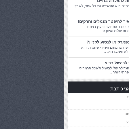
ות להצלחה בחיים
יים היא השאיפה של כל אחד, לא רק
יך להיפטר מנמלים וחרקים!
יב כבר התחילה והקיץ בפתח,
ת עולות ואיתן גם ...
פארק או לנסוע לקניון?
פה שהמקום היחידי שהכרתי הוא
 לא חשוב רחוק, ...
לבישול בריא
דולה שלי לבישול ולאוכל תרמה לי
חתי ליותר ...
ני כותבת
ל
חה
ע