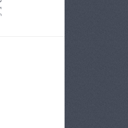
ע
ו
ה