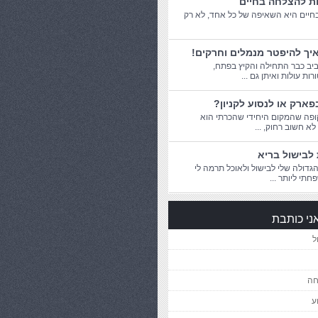
ות להצלחה בחיים
יים היא השאיפה של כל אחד, לא רק
יך להיפטר מנמלים וחרקים!
יב כבר התחילה והקיץ בפתח,
ת עולות ואיתן גם ...
פארק או לנסוע לקניון?
פה שהמקום היחידי שהכרתי הוא
 לא חשוב רחוק, ...
לבישול בריא
דולה שלי לבישול ולאוכל תרמה לי
חתי ליותר ...
ני כותבת
ל
חה
ע