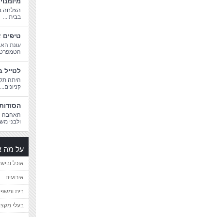
מיומנוי
הצלחה בח
בבית ...
טיפים א
עונת האב
הטמפרטורו
לטייל ב
היתה תקו
קניונים...
הסודות 
האהבה הג
ולבני משפ
על מה א
אוכל ובישו
אירועים
בית ומשפ
בעלי מקצו