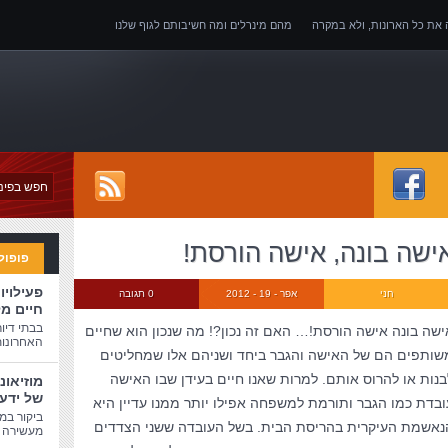
ה את כל הארונות, ולא במקרה
מהם מינרלים ומה חשיבותם לגוף שלנו
של אובדן כושר עבודה
ישה בונה, אישה הורסת!
פופול
פעילויו
חני
אפר - 19 - 2012
0 תגובה
חיים מ
בבתי דיו
ישה בונה אישה הורסת!… האם זה נכון?! מה שנכון הוא שחיים
האחרונות
שותפים הם של האישה והגבר ביחד ושניהם אלו שמחליטים
בנות או להרוס אותם. למרות שאנו חיים בעידן שבו האישה
מוזיאונ
של ידע
ובדת כמו הגבר ותורמת למשפחה אפילו יותר ממנו עדיין היא
ביקור במו
נאשמת העיקרית בהריסת הבית. בשל העובדה ששני הצדדים
מעשירה ו