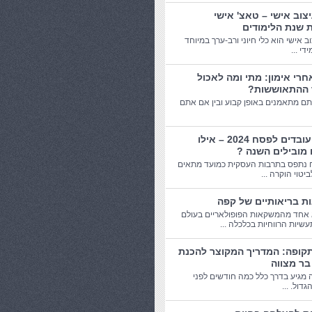
יצוב אישי – טאצ' אישי
 שנת הלימודים
וב אישי הוא כלי חיוני ורב-ערך במיוחד
די ...
חרי אימון: מתי ומה לאכול
 ההתאוששות?
תם מתאמנים באופן קבוע ובין אם אתם
מתנות עובדים לפסח 2024 – אילו
 מובילים השנה ?
 נתפס בתרבות העסקית כמועד מתאים
יטוי הוקרה ...
אחד מהמשקאות הפופולאריים בעולם
שיות הרווחיות בכלכלה ...
תקופה: המדריך המקוצר להכנת
בר מצווה
 מגיע בדרך כלל כמה חודשים לפני
דול. ...