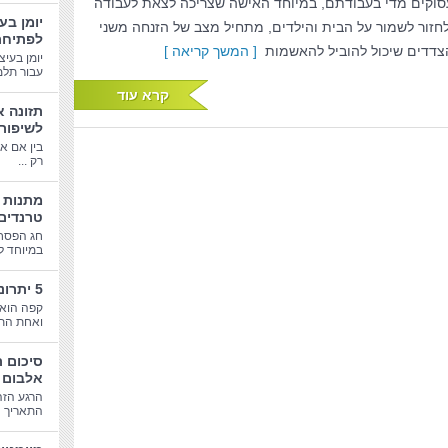
סוקים מדי בעבודתם, במיוחד האישה שצריכה לצאת לעבודה
יומן בע
לחזור לשמור על הבית והילדים, מתחיל מצב של הזנחה משני
לפתיחת
צדדים שיכול להוביל להאשמות
[ המשך קריאה ]
יומן בעיצ
עבור תלמי
קרא עוד
תזונה א
לשיפור
בין אם א
רק ...
טרנדים
חג הפסח
במיוחד לב
5 יתרונות בריאותיים של קפה
קפה הוא 
ואחת התע
סיכום 
אלבום 
הרגע הזה
התאריך הג