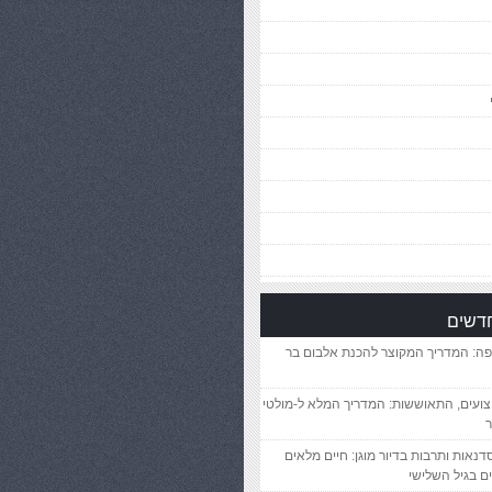
חדשים
פה: המדריך המקוצר להכנת אלבום בר
יצועים, התאוששות: המדריך המלא ל-מולטי
ר
סדנאות ותרבות בדיור מוגן: חיים מלאים
ם בגיל השלישי