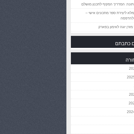
ונה: המדריך המקיף לתכנון מושלם
לא ליצירת ספר מתכונים אישי –
להדפסה
מזרן יוגה לאימון בפארק
 כתבתם
ורה