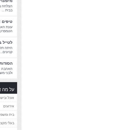
מיומנוי
הצלחה בח
בבית ...
טיפים א
עונת האב
הטמפרטורו
לטייל ב
היתה תקו
קניונים...
הסודות 
האהבה הג
ולבני משפ
על מה א
אוכל ובישו
אירועים
בית ומשפ
בעלי מקצו