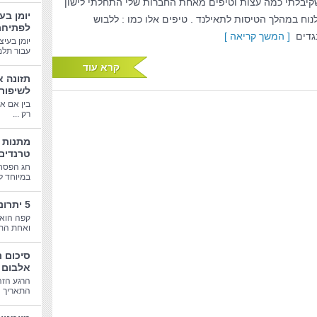
קיבלתי כמה עצות וטיפים מאחת החברות שלי התחלתי לישון
יומן בע
לנוח במהלך הטיסות לתאילנד . טיפים אלו כמו : ללבוש
לפתיחת
גדים
[ המשך קריאה ]
יומן בעיצ
עבור תלמי
קרא עוד
תזונה א
לשיפור
בין אם א
רק ...
טרנדים
חג הפסח
במיוחד לב
5 יתרונות בריאותיים של קפה
קפה הוא 
ואחת התע
סיכום 
אלבום 
הרגע הזה
התאריך הג