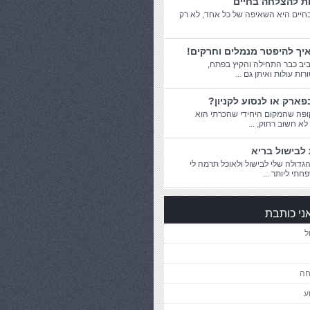
ות להצלחה בחיים
יים היא השאיפה של כל אחד, לא רק
יך להיפטר מנמלים וחרקים!
יב כבר התחילה והקיץ בפתח,
ת עולות ואיתן גם ...
פארק או לנסוע לקניון?
פה שהמקום היחידי שהכרתי הוא
 לא חשוב רחוק, ...
לבישול בריא
דולה שלי לבישול ולאוכל תרמה לי
חתי ליותר ...
ני כותבת
ל
חה
ע