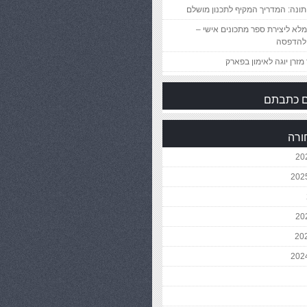
ונה: המדריך המקיף לתכנון מושלם
לא ליצירת ספר מתכונים אישי –
להדפסה
מזרן יוגה לאימון בפארק
 כתבתם
ורה