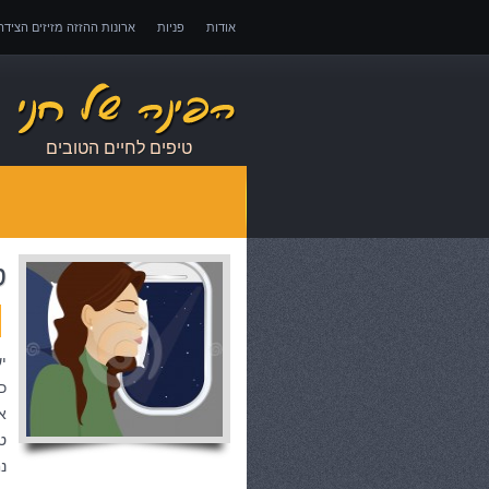
אודות
פניות
ארונות ההזזה מזיזים הציד
אובדן כושר עבודה – כיצד לממש זכויות במקרה 
טיפים לחיים הטובים
ט
י
כ
א
ט
נ