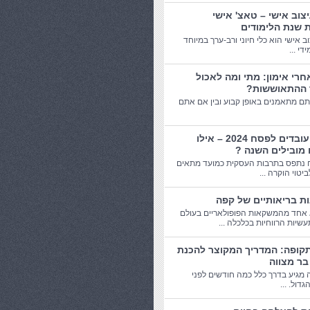
יצוב אישי – טאצ' אישי
 שנת הלימודים
וב אישי הוא כלי חיוני ורב-ערך במיוחד
די ...
חרי אימון: מתי ומה לאכול
 ההתאוששות?
תם מתאמנים באופן קבוע ובין אם אתם
מתנות עובדים לפסח 2024 – אילו
 מובילים השנה ?
 נתפס בתרבות העסקית כמועד מתאים
יטוי הוקרה ...
אחד מהמשקאות הפופולאריים בעולם
שיות הרווחיות בכלכלה ...
תקופה: המדריך המקוצר להכנת
בר מצווה
 מגיע בדרך כלל כמה חודשים לפני
דול. ...