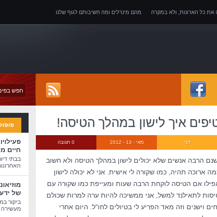
ה את כל הארונות, ולא במקרה
מהם מינרלים ומה חשיבותם לגוף שלנו
של אובדן כושר עבודה
יפים איך לישון במהלך הטיסה!
פופול
פעילויו
חני
מאי - 13 - 2012
0 תגובה
חיים מ
בבתי דיו
שנם הרבה אנשים שלא יכולים לישון במהלך הטיסה ולא חשוב
האחרונות
מה ארוכה תהיה, כמו שקורה לי אישית. אני לא יכולה לישון
פילו אם הטיסה לוקחת הרבה שעות ומעייפת כמו שקורה עם
מוזיאונ
של ידע
יסות לתאילנד למשל, אני ממשיכה להיות ערה למרות שכולם
ביקור במו
חים וישנים וזה מאד הפריע לי בטיולים לחו"ל. היום אחרי
מעשירה ו