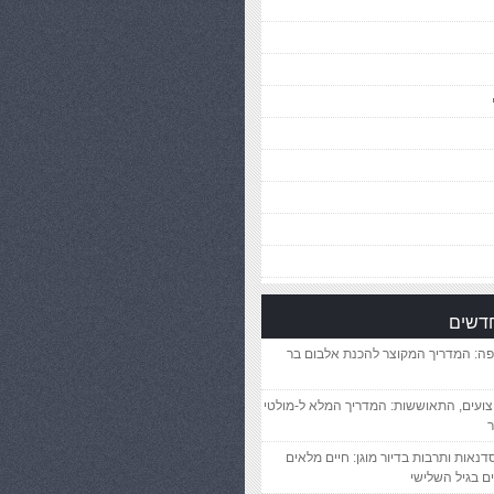
חדשים
פה: המדריך המקוצר להכנת אלבום בר
יצועים, התאוששות: המדריך המלא ל-מולטי
ר
סדנאות ותרבות בדיור מוגן: חיים מלאים
ם בגיל השלישי