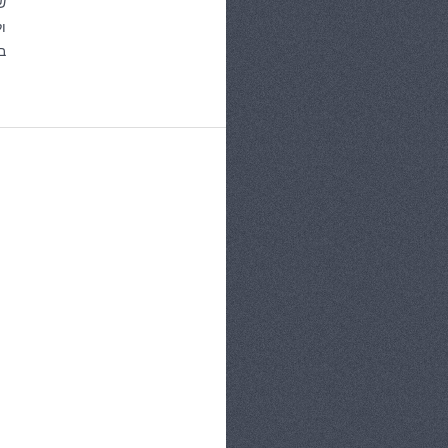
ש
ו
ב