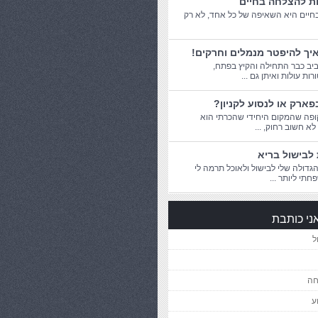
ות להצלחה בחיים
יים היא השאיפה של כל אחד, לא רק
יך להיפטר מנמלים וחרקים!
יב כבר התחילה והקיץ בפתח,
ת עולות ואיתן גם ...
פארק או לנסוע לקניון?
פה שהמקום היחידי שהכרתי הוא
 לא חשוב רחוק, ...
לבישול בריא
דולה שלי לבישול ולאוכל תרמה לי
חתי ליותר ...
ני כותבת
ל
חה
ע