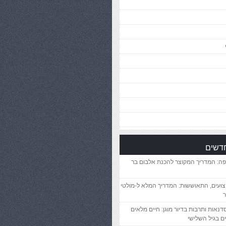
חדשים
פה: המדריך המקוצר להכנת אלבום בר
יצועים, התאוששות: המדריך המלא ל-מולטי
ר
סדנאות ותרבות בדיור מוגן: חיים מלאים
ם בגיל השלישי