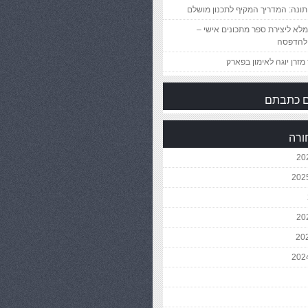
ונה: המדריך המקיף לתכנון מושלם
לא ליצירת ספר מתכונים אישי –
להדפסה
מזרן יוגה לאימון בפארק
 כתבתם
ורה