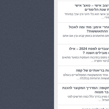
יצוב אישי – טאצ' אישי
 שנת הלימודים
וב אישי הוא כלי חיוני ורב-ערך במיוחד
די ...
חרי אימון: מתי ומה לאכול
 ההתאוששות?
תם מתאמנים באופן קבוע ובין אם אתם
מתנות עובדים לפסח 2024 – אילו
 מובילים השנה ?
 נתפס בתרבות העסקית כמועד מתאים
יטוי הוקרה ...
אחד מהמשקאות הפופולאריים בעולם
שיות הרווחיות בכלכלה ...
תקופה: המדריך המקוצר להכנת
בר מצווה
 מגיע בדרך כלל כמה חודשים לפני
דול. ...