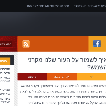
ה את כל הארונות, ולא במקרה
מהם מינרלים ומה חשיבותם לגוף שלנו
של אובדן כושר עבודה
יך לשמור על העור שלנו מקרני
פופול
שמש?
פעילויו
חיים מ
חני
מאי - 2 - 2012
0 תגובה
בבתי דיו
האחרונות
יפים חשובים מאד לבריאות עורך ועור משפחתך מקרני השמש
מוזיאונ
התקרב עונת הקיץ החמה. כולנו ממש אוהבים ללכת לים לצאת
של ידע
בלות ובטח להיות חשופים לשמש הלוהטת בעונה הזו. כדי
ביקור במו
מעשירה ו
מנוע ולהקל על עורנו מספיגת כל כך הרבה חום שיכול חס