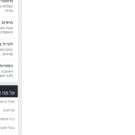
מיומנוי
הצלחה בח
בבית ...
טיפים א
עונת האב
הטמפרטורו
לטייל ב
היתה תקו
קניונים...
הסודות 
האהבה הג
ולבני משפ
על מה א
אוכל ובישו
אירועים
בית ומשפ
בעלי מקצו