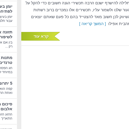
חלילה להישרף ישנם הרבה תכשירי הגנה חשובים כדי להקל על
יומן בע
עור שלנו ולשמור עליו, תכשירים אלו נמכרים ברוב רשתות
לפתיחת
שיווק לכן חשוב מאד להצטייד בהם כל פעם שאתם יוצאים
יומן בעיצ
עבור תלמי
הבית אפילו
[ המשך קריאה ]
תזונה א
קרא עוד
לשיפור
בין אם א
רק ...
טרנדים
חג הפסח
במיוחד לב
5 יתרונות בריאותיים של קפה
קפה הוא 
ואחת התע
סיכום 
אלבום 
הרגע הזה
התאריך הג