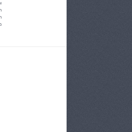
ו
ה
ה
מ