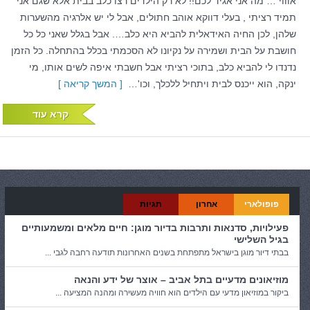
אוווי … מה אני אגיד לכם!! לא רק הילדים רצו כלב בבית אלא שגם אני
תמיד רציתי , בעלי דווקא אוהב חתולים, אבל לי יש אלרגיה מהשערות
שלהן, לכן החיה האידאלית להביא היא כלב…. אבל בגלל שאני כל כל
חושבת על הבית ושמירה על נקיונו לא הסכמתי בכלל בהתחלה. כל הזמן
נדנדו לי להביא כלב, בתוכי רציתי אבל חשבתי איפה לשים אותו, מי
ינקה, הוא ייכנס לבית ויתחיל ללכלך, וכו'…
[ המשך קריאה ]
קרא עוד
פופולארי
אחרון
תגיות
פעילויות, סדנאות ותרבות בדיור מוגן: חיים מלאים ומשמעותיים
בגיל השלישי
בבתי דיור מוגן בישראל מתפתחת בשנים האחרונות תודעה רחבה לגבי ...
מוזיאונים מדעיים בתל אביב – אוצר של ידע והנאה
ביקור במוזיאון מדעי עם הילדים הוא חוויה מעשירה ומהנה המציעה ...