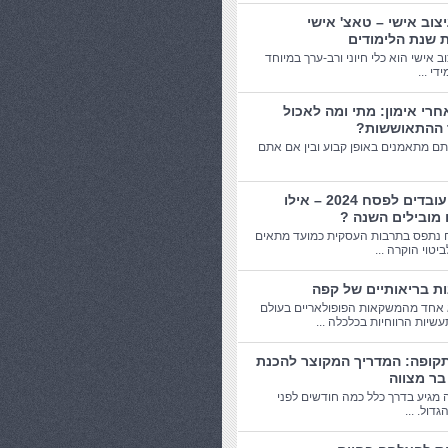
יצוב אישי – טאצ' אישי
 שנת הלימודים
וב אישי הוא כלי חיוני ורב-ערך במיוחד
די ...
חרי אימון: מתי ומה לאכול
 ההתאוששות?
תם מתאמנים באופן קבוע ובין אם אתם
מתנות עובדים לפסח 2024 – אילו
 מובילים השנה ?
 נתפס בתרבות העסקית כמועד מתאים
יטוי הוקרה ...
אחד מהמשקאות הפופולאריים בעולם
שיות הרווחיות בכלכלה ...
תקופה: המדריך המקוצר להכנת
בר מצווה
 מגיע בדרך כלל כמה חודשים לפני
דול. ...