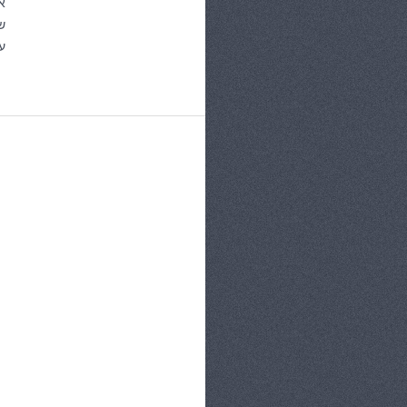
א
ש
ע