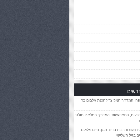
חדשים
פה: המדריך המקוצר להכנת אלבום בר
יצועים, התאוששות: המדריך המלא ל-מולטי
ר
סדנאות ותרבות בדיור מוגן: חיים מלאים
ם בגיל השלישי