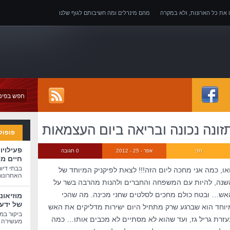
ה את כל הארונות, ולא במקרה
מהם מינרלים ומה חשיבותם לגוף שלנו
של אובדן כושר עבודה
זונה נכונה ובריאה ביום העצמאות
פופול
פעילויו
חני
אפר - 25 - 2012
0 תגובה
חיים מ
בבתי דיו
ואו, כמה אני מחכה ליום הזה!!! לצאת לפיקניק המיוחד של
האחרונות
שנה, להיות עם המשפחה והחברים ולהנות מהרבה בשר על
אש… ובטח כולם מחכים לסלטים שחני מכינה. מה שהכי
מוזיאונ
של ידע
יוחד הוא שברגע שרק מתחיל היום ישירות מדליקים את האש
ביקור במו
עזרת גריל גז, ועד שהוא לא מסתיים לא מכבים אותו… כמה
מעשירה ו