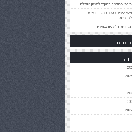
ונה: המדריך המקיף לתכנון מושלם
לא ליצירת ספר מתכונים אישי –
להדפסה
מזרן יוגה לאימון בפארק
 כתבתם
ורה