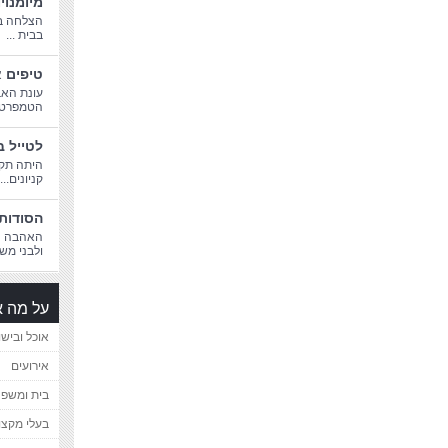
מיומנוי
הצלחה בח
בבית ...
טיפים א
עונת האב
הטמפרטורו
לטייל ב
היתה תקו
קניונים...
הסודות 
האהבה הג
ולבני משפ
על מה א
אוכל ובישו
אירועים
בית ומשפ
בעלי מקצו