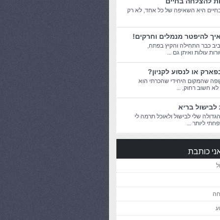
ות להצלחה בחיים
יים היא השאיפה של כל אחד, לא רק
יך להיפטר מנמלים וחרקים!
יב כבר התחילה והקיץ בפתח,
ת עולות ואיתן גם ...
פארק או לנסוע לקניון?
פה שהמקום היחידי שהכרתי הוא
 לא חשוב רחוק, ...
לבישול בריא
דולה שלי לבישול ולאוכל תרמה לי
חתי ליותר ...
ני כותבת
ל
חה
ע