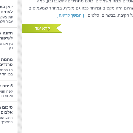
וכלים וכמה משמינים, כולם מתחילים לחשוב! נכון, כמה
יומן בע
היום הזה מקסים ומיוחד ככה גם מעייף, במיוחד שמעמיסים
לפתיחת
ל הקיבה, בבשרים, סלטים,
[ המשך קריאה ]
יומן בעיצ
עבור תלמי
קרא עוד
תזונה א
לשיפור
בין אם א
רק ...
טרנדים
חג הפסח
במיוחד לב
5 יתרונות בריאותיים של קפה
קפה הוא 
ואחת התע
סיכום 
אלבום 
הרגע הזה
התאריך הג