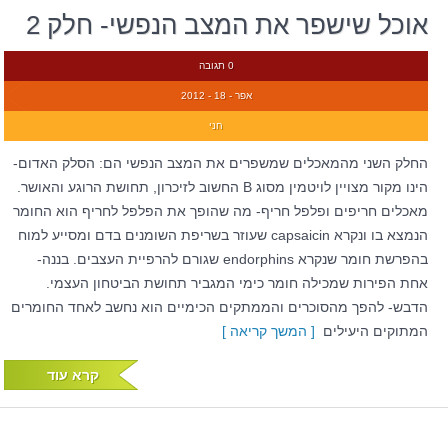
אוכל שישפר את המצב הנפשי- חלק 2
0 תגובה
אפר - 18 - 2012
חני
החלק השני מהמאכלים שמשפרים את המצב הנפשי הם: הסלק האדום-
הינו מקור מצויין לויטמין מסוג B החשוב לזיכרון, תחושת הרוגע והאושר.
מאכלים חריפים ופלפל חריף- מה שהופך את הפלפל לחריף הוא החומר
הנמצא בו ונקרא capsaicin שעוזר בשריפת השומנים בדם ומסייע למוח
בהפרשת חומר שנקרא endorphins שגורם להרפיית העצבים. בננה-
אחת הפירות שמכילה חומר כימי המגביר תחושת הביטחון העצמי.
הדבש- להפך מהסוכרים והממתקים הכימיים הוא נחשב לאחד החומרים
המתוקים היעילים
[ המשך קריאה ]
קרא עוד