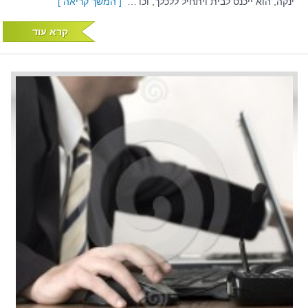
ינקה, הוא ייכנס לבית ויתחיל ללכלך, וכו'…
[ המשך קריאה ]
קרא עוד