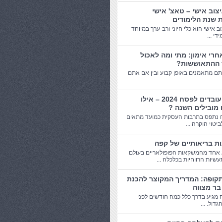
יצוב אישי – טאצ' אישי
 שנת הלימודים
וב אישי הוא כלי חיוני ורב-ערך במיוחד
די ...
חרי אימון: מתי ומה לאכול
 ההתאוששות?
תם מתאמנים באופן קבוע ובין אם אתם
מתנות עובדים לפסח 2024 – אילו
 מובילים השנה ?
 נתפס בתרבות העסקית כמועד מתאים
יטוי הוקרה ...
אחד מהמשקאות הפופולאריים בעולם
שיות הרווחיות בכלכלה ...
תקופה: המדריך המקוצר להכנת
בר מצווה
 מגיע בדרך כלל כמה חודשים לפני
דול. ...