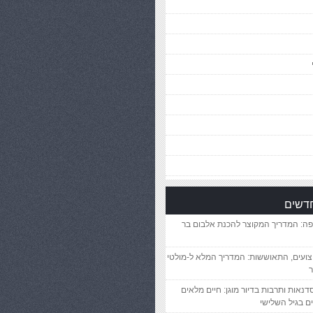
חדשים
פה: המדריך המקוצר להכנת אלבום בר
יצועים, התאוששות: המדריך המלא ל-מולטי
ר
סדנאות ותרבות בדיור מוגן: חיים מלאים
ם בגיל השלישי