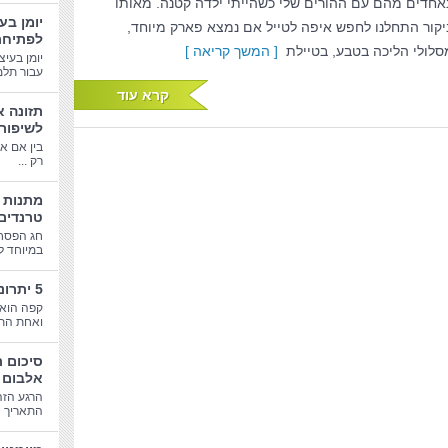
אחדים מהם עם ההורים שלי כשהייתי ילדה קטנה. מאותו
יומן בע
יקור התחלנו לחפש איפה לטייל אם נמצא פארק מיוחד,
לפתיחת
סלולי הליכה בטבע, בטיילת
[ המשך קריאה ]
יומן בעיצ
עבור תלמי
קרא עוד
תזונה א
לשיפור
בין אם א
רק ...
טרנדים
חג הפסח
במיוחד לב
5 יתרונות בריאותיים של קפה
קפה הוא 
ואחת התע
סיכום 
אלבום 
הרגע הזה
התאריך הג