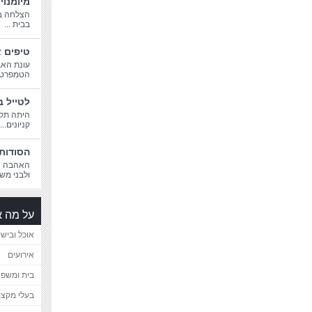
מיומנוי
הצלחה בח
בבית ...
טיפים א
עונת האב
הטמפרטורו
לטייל ב
היתה תקו
קניונים...
הסודות 
האהבה הג
ולבני משפ
על מה א
אוכל ובישו
אירועים
בית ומשפ
בעלי מקצו