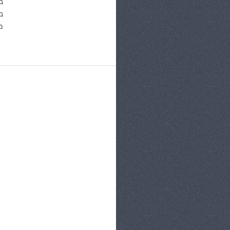
ב
ב
מ