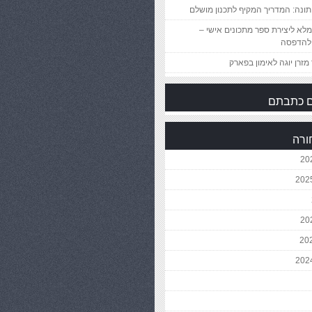
ונה: המדריך המקיף לתכנון מושלם
לא ליצירת ספר מתכונים אישי –
להדפסה
מזרן יוגה לאימון בפארק
 כתבתם
ורה