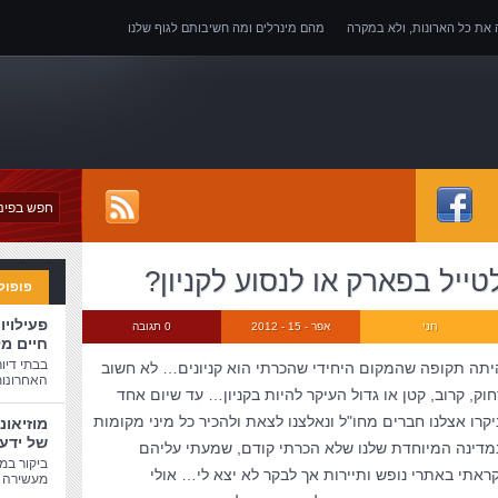
ה את כל הארונות, ולא במקרה
מהם מינרלים ומה חשיבותם לגוף שלנו
של אובדן כושר עבודה
טייל בפארק או לנסוע לקניון?
פופול
פעילויו
חני
אפר - 15 - 2012
0 תגובה
חיים מ
בבתי דיו
יתה תקופה שהמקום היחידי שהכרתי הוא קניונים… לא חשוב
האחרונות
חוק, קרוב, קטן או גדול העיקר להיות בקניון… עד שיום אחד
יקרו אצלנו חברים מחו"ל ונאלצנו לצאת ולהכיר כל מיני מקומות
מוזיאונ
של ידע
מדינה המיוחדת שלנו שלא הכרתי קודם, שמעתי עליהם
ביקור במו
קראתי באתרי נופש ותיירות אך לבקר לא יצא לי… אולי
מעשירה ו