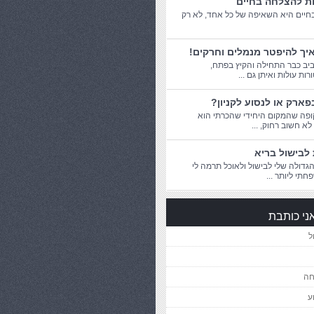
ות להצלחה בחיים
יים היא השאיפה של כל אחד, לא רק
יך להיפטר מנמלים וחרקים!
יב כבר התחילה והקיץ בפתח,
ת עולות ואיתן גם ...
פארק או לנסוע לקניון?
פה שהמקום היחידי שהכרתי הוא
 לא חשוב רחוק, ...
לבישול בריא
דולה שלי לבישול ולאוכל תרמה לי
חתי ליותר ...
ני כותבת
ל
חה
ע