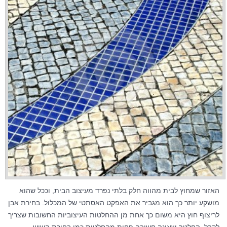
האזור שמחוץ לבית מהווה חלק בלתי נפרד מעיצוב הבית, וככל שהוא
מושקע יותר כך הוא מגביר את האפקט האסתטי של המכלול. בחירת אבן
לריצוף חוץ היא משום כך אחת מן ההחלטות העיצוביות החשובות שצריך