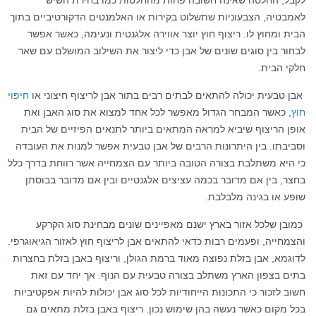
לקבל, החלטה שאינה חשובה פחות מהחלטות כמו בחירת השיש
לאמבטיה, הצבעוניות שתשלוט בקירות או האלמנטים הדקורטיביים בתוך
הבית ומחוץ לו. ריצוף חוץ יוצר אווירה אלגנטית ונעימה, כאשר אפשר
לבחור בין סוגים שונים של אבן כדי ליצור את השילוב המושלם עם שאר
חלקי הבית.
אבן טבעית יכולה להתאים לבתים רבים בתור אבן לריצוף חיצוני או
חיפוי
חוץ
, כאשר המבחר הגדול מאפשר לכל אחד למצוא את סוג האבן ואת
אופן הריצוף שיביא למראה המתאים ביותר לתנאים הפיזיים של הבית
וסביבתו. בין היתרונות הרבים של אבן טבעית אפשר למנות את העובדה
כי היא משתלבת בצורה הטובה ביותר עם הצמחייה אשר רווחת בדרך כלל
בחצר, בין אם מדובר בכמה עציצים אלגנטיים ובין אם מדובר בבוסתן
שופע או בגינה מלבלבת.
כמובן שלכל אזור בארץ ישנם מאפיינים שונים מבחינת סוג הקרקע
והצמחייה, ופעמים רבות כדאי להתאים אבן לריצוף חוץ לאזור הגיאוגרפי.
לדוגמא, אבן בזלת נפוצה מאוד ברמת הגולן, וריצוף באבן בזלת בחצרות
בתים בצפון הארץ משתלב בצורה טבעית עם הנוף. אך יחד עם זאת
חשוב לזכור כי התכונות הייחודיות לכל סוג אבן יכולות להיות אפקטיביות
בכל מקום כאשר נעשה בהן שימוש נכון. ריצוף באבן בזלת מתאים גם