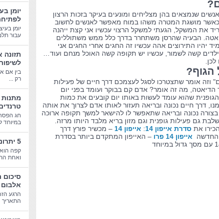
ם?
יומן בע
האנשים שנמצאים בהן מצליחים ומונעים בעיקר בזכות הרצון
לפתיחת
ך כאשר מושגת המטרה משהו במוח מאפשר לאנשים לחשוב
יומן בעיצ
יד את המשקל, הגעתי למשקל הרצוי עכשיו אני קצת ייהנה
עבור תלמי
לדיאטה. הבעיה שהרסן משתחרר בדרך כלל ממש משתוללים
 יהיו התירוצים אהה עכשיו זה החגים אחרי החגים אני
ילדים קשה לשמור, עכשיו יש תקופה קשה האוכל מנחם ועוד…
תזונה א
לכן.
לשיפור
 הגוף?
בין אם א
רק ...
ם" וזה אומר שתצטרכו לסגל לעצמכם דרך חיים של פעילות
ר הדיאטה, מה זה אומר? אדם קם בבוקר ועומד בפני יום
 הגופנית שהוא עומד לעשות באותו יום קובעים את כמות
ו, דרך חיים נכונה ובריאה תעזור לאותו אדם לצרוך את אותה
טרנדים
ם בצורה נכונה ובריאה שתאפשר לו להישאר למשך תקופה ארוכה
חג הפסח
שלבת גם פעילות גופנית וגם מזון בריא מלבד היותו מרזה.
במיוחד לב
הכירו את
סדרת אייפון 14
:
אייפון 14
– מכשיר פורץ דרך
אייפון 14 פרו
– האייפון המתקדם ביותר בסדרת
5 יתרונות בריאותיים של קפה
קפה הוא 
ואחת התע
סיכום 
אלבום 
הרגע הזה
התאריך הג