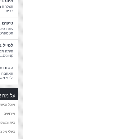
מיומנוי
הצלחה בח
בבית ...
טיפים א
עונת האב
הטמפרטורו
לטייל ב
היתה תקו
קניונים...
הסודות 
האהבה הג
ולבני משפ
על מה א
אוכל ובישו
אירועים
בית ומשפ
בעלי מקצו