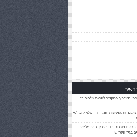
חדשים
פה: המדריך המקוצר להכנת אלבום בר
יצועים, התאוששות: המדריך המלא ל-מולטי
ר
סדנאות ותרבות בדיור מוגן: חיים מלאים
ם בגיל השלישי