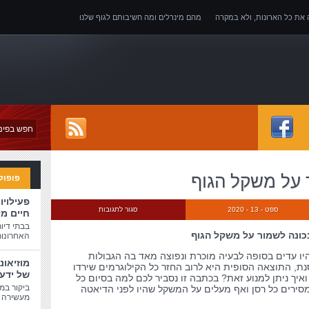
ה את כל הארונות, ולא במקרה
מהם מינרלים ומה חשיבותם לגוף שלנו
של אובדן כושר עבודה
 על משקל הגוף
פופול
פעילויו
ספט - 13 - 2020
סגור לתגובות
חיים מ
בבתי דיו
כונה לשמור על משקל הגוף
האחרונות
היו עדים בסופה לבעיה מוכרת ונפוצה מאד בה הגבולות
מוזיאונ
ת, התוצאה הסופית היא לרוב החזר כל הקילוגרמים שירדו
של ידע
יך ניתן למנוע זאת? בכתבה זו נסביר לכם למה בסיום כל
ביקור במו
ירים כל רסן ואף מעלים על המשקל שהיו לפני הדיאטה
מעשירה ו