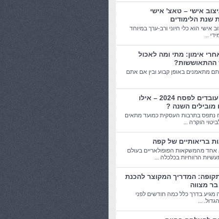
יצוב אישי – טאצ' אישי
 שנת הלימודים
וב אישי הוא כלי חיוני ורב-ערך במיוחד
די ...
חרי אימון: מתי ומה לאכול
 ההתאוששות?
תם מתאמנים באופן קבוע ובין אם אתם
מתנות עובדים לפסח 2024 – אילו
 מובילים השנה ?
 נתפס בתרבות העסקית כמועד מתאים
יטוי הוקרה ...
אחד מהמשקאות הפופולאריים בעולם
שיות הרווחיות בכלכלה ...
תקופה: המדריך המקוצר להכנת
בר מצווה
 מגיע בדרך כלל כמה חודשים לפני
דול. ...