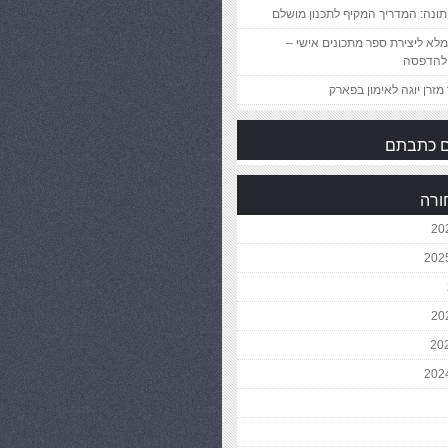
ונה: המדריך המקיף לתכנון מושלם
לא ליצירת ספר מתכונים אישי –
להדפסה
מזרן יוגה לאימון בפארק
 כתבתם
ורה