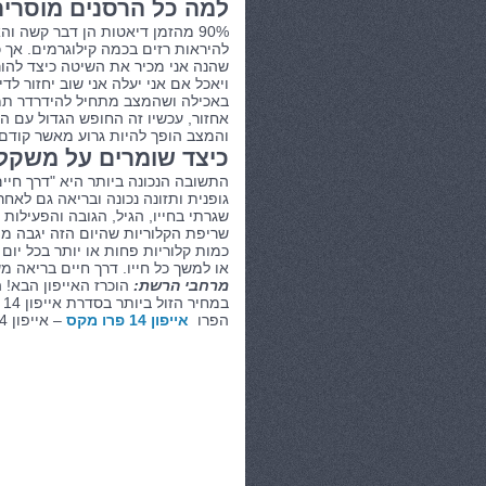
למה כל הרסנים מוסרי
90% מהזמן דיאטות הן דבר קשה ו
להיראות רזים בכמה קילוגרמים. א
שהנה אני מכיר את השיטה כיצד להור
ויאכל אם אני יעלה אני שוב יחזור 
באכילה ושהמצב מתחיל להידרדר תמיד
אחזור, עכשיו זה החופש הגדול עם ה
והמצב הופך להיות גרוע מאשר קודם 
כיצד שומרים על משקל
התשובה הנכונה ביותר היא "דרך חיי
גופנית ותזונה נכונה ובריאה גם לאח
שגרתי בחייו, הגיל, הגובה והפעילות
שריפת הקלוריות שהיום הזה יגבה ממנ
כמות קלוריות פחות או יותר בכל יו
או למשך כל חייו. דרך חיים בריאה מ
מרחבי הרשת:
הוכרז האייפון הבא! 
במחיר הזול ביותר בסדרת אייפון 14 החדשה
הפרו
אייפון 14 פרו מקס
– אייפון 14 עם מסך גדול במיוחד
קטגוריות:
בריאות