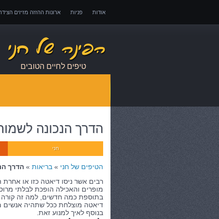
אודות
פניות
ארונות ההזזה מזיזים הציד
אובדן כושר עבודה – כיצד לממש זכויות במקרה 
טיפים לחיים הטובים
הדרך הנכונה לשמור
חני
הטיפים של חני
»
בריאות
»
הדרך הנ
רבים אשר ניסו דיאטה כזו או אחרת 
מופרים והאכילה הופכת לבלתי מרוסנ
בתוספת כמה חדשים, למה זה קורה וא
דיאטה מוצלחת ככל שתהיה אנשים מס
בנוסף לאיך למנוע זאת.