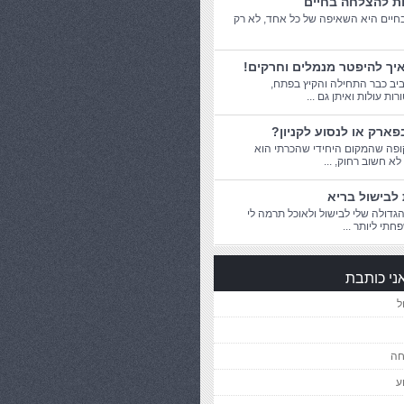
ות להצלחה בחיים
יים היא השאיפה של כל אחד, לא רק
יך להיפטר מנמלים וחרקים!
יב כבר התחילה והקיץ בפתח,
ת עולות ואיתן גם ...
פארק או לנסוע לקניון?
פה שהמקום היחידי שהכרתי הוא
 לא חשוב רחוק, ...
לבישול בריא
דולה שלי לבישול ולאוכל תרמה לי
חתי ליותר ...
ני כותבת
ל
חה
ע