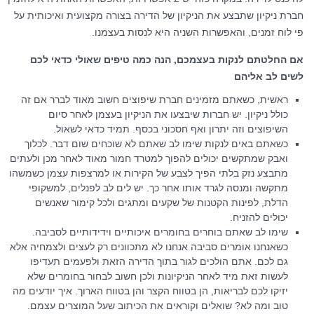
חברת ניקיון שתבצע את הניקיון של הדירה בצורה מקצועית ואיכותית על
פי לוח זמנים, והאפשרות השניה היא לנסות בעצמנו.
אם החלטתם לנקות בעצמכם, הנה כמה טיפים שאולי כדאי לכם
לשים לב אליהם
ראשית, כשאתם מזמינים חברת שיפוצים חשוב מאוד לברר אם זה
כולל ניקיון. יש חברות שיבצעו את הניקיון בעצמן לאחר סיום
השיפוצים וזה יתרון ואף חסכוני בכסף. תמיד כדאי לשאול.
כשאתם באים לנקות שימו לב שאתם לא שוכחים שום דבר. לכלוך
ואבק שמתקשים יכולים להפוך למטרד חמור מאוד לאחר מכן ולעתים
מתבצע נזק בלתי הפיך לצבע של הקירות או למרצפות עצמן כשמשהו
מתקשה ומנסה לגרד אותו אחר כך. יש לים לב לפנלים, למשקופי
הדלת, לפינות הקטנות של שקעים ומתגים ולכל קימור שאנשים
יכולים להזניח.
שימו לב שאתם בוחרים בחומרים איכותיים וידידותיים לסביבה.
כשאנחנו אומרים סביבה אנחנו לא מתכוונים רק לעצים ולצמחיה אלא
גם לכם. אתם הולכים לגור בתוך הדירה הזאת ולפעמים תעדיפו
לעשות זאת מיד לאחר הניקיונות ולכן חשוב לבחור בחומרים שלא
יזיקו לכם לבריאות, הן בטווח הקצר והן בטווח הארוך. איך יודעים מה
טוב ומה לא? שואלים וקוראים את הכיתוב שעל המוצרים עצמם.