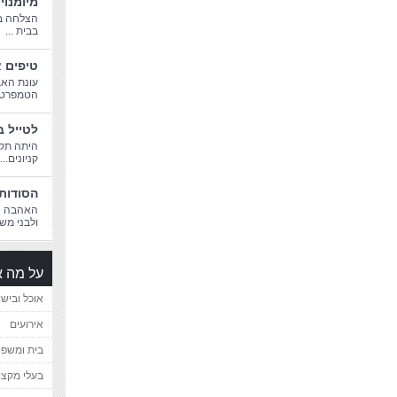
מיומנוי
הצלחה בח
בבית ...
טיפים א
עונת האב
הטמפרטורו
לטייל ב
היתה תקו
קניונים...
הסודות 
האהבה הג
ולבני משפ
על מה א
אוכל ובישו
אירועים
בית ומשפ
בעלי מקצו