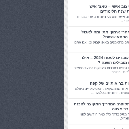
יצוב אישי – טאצ' אישי
 שנת הלימודים
וב אישי הוא כלי חיוני ורב-ערך במיוחד
די ...
חרי אימון: מתי ומה לאכול
 ההתאוששות?
תם מתאמנים באופן קבוע ובין אם אתם
מתנות עובדים לפסח 2024 – אילו
 מובילים השנה ?
 נתפס בתרבות העסקית כמועד מתאים
יטוי הוקרה ...
אחד מהמשקאות הפופולאריים בעולם
שיות הרווחיות בכלכלה ...
תקופה: המדריך המקוצר להכנת
בר מצווה
 מגיע בדרך כלל כמה חודשים לפני
דול. ...