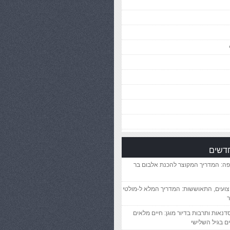
חדשים
פה: המדריך המקוצר להכנת אלבום בר
יצועים, התאוששות: המדריך המלא ל-מולטי
ר
סדנאות ותרבות בדיור מוגן: חיים מלאים
ם בגיל השלישי