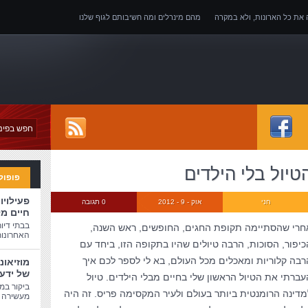
ה את כל הארונות, ולא במקרה
מהם מינרלים ומה חשיבותם לגוף שלנו
של אובדן כושר עבודה
טיול בלי הילדים
פופול
פעילויו
חני
אוק - 9 - 2012
0 תגובה
חיים מ
בבתי דיו
חרי שהסתיימה תקופת החגים, החופשים, ראש השנה,
האחרונות
כיפור, הסוכות, הרבה טיולים שהיו בתקופה הזו, ביחד עם
רבה קלוריות ומאכלים מכל העולם, בא לי לספר לכם איך
מוזיאונ
של ידע
עברתי את הטיול הראשון שלי בחיים מבלי הילדים. טיול
ביקור במו
מדינה הרומנטית ביותר בעולם ולעיר המקסימה פריס. זה היה
מעשירה ו