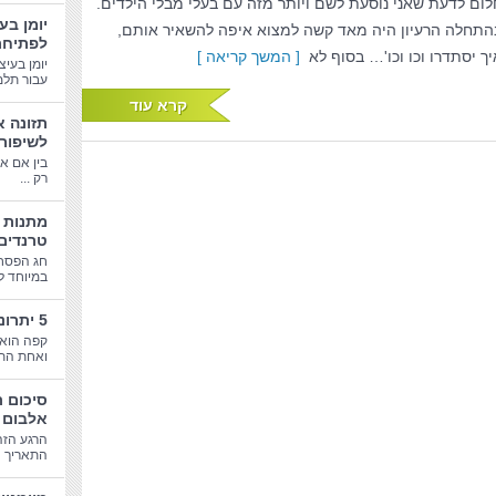
לום לדעת שאני נוסעת לשם ויותר מזה עם בעלי מבלי הילדים.
יומן בע
התחלה הרעיון היה מאד קשה למצוא איפה להשאיר אותם,
לפתיחת
יך יסתדרו וכו וכו'… בסוף לא
[ המשך קריאה ]
יומן בעיצ
עבור תלמי
קרא עוד
תזונה א
לשיפור
בין אם א
רק ...
טרנדים
חג הפסח
במיוחד לב
5 יתרונות בריאותיים של קפה
קפה הוא 
ואחת התע
סיכום 
אלבום 
הרגע הזה
התאריך הג