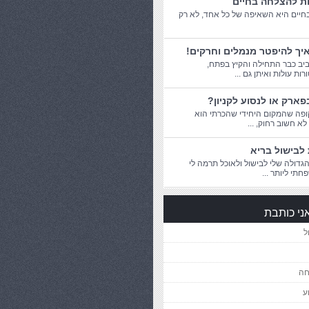
ות להצלחה בחיים
יים היא השאיפה של כל אחד, לא רק
יך להיפטר מנמלים וחרקים!
יב כבר התחילה והקיץ בפתח,
ת עולות ואיתן גם ...
פארק או לנסוע לקניון?
פה שהמקום היחידי שהכרתי הוא
 לא חשוב רחוק, ...
לבישול בריא
דולה שלי לבישול ולאוכל תרמה לי
חתי ליותר ...
ני כותבת
ל
חה
ע