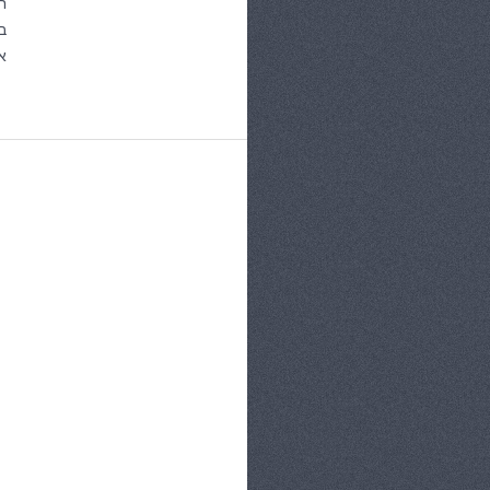
ח
ב
א