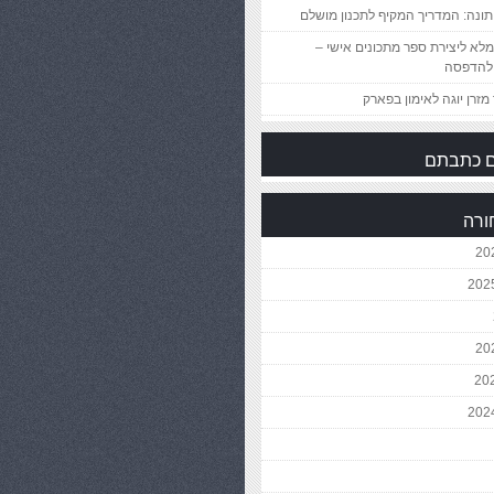
ונה: המדריך המקיף לתכנון מושלם
לא ליצירת ספר מתכונים אישי –
להדפסה
מזרן יוגה לאימון בפארק
 כתבתם
ורה