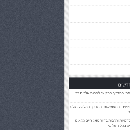
חדשים
פה: המדריך המקוצר להכנת אלבום בר
יצועים, התאוששות: המדריך המלא ל-מולטי
ר
סדנאות ותרבות בדיור מוגן: חיים מלאים
ם בגיל השלישי