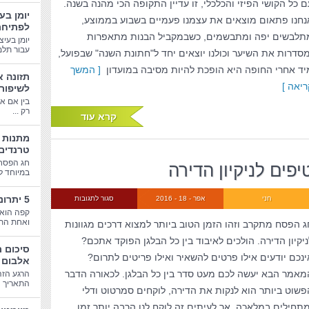
ם כל הקושי הפיזי והכלכלי, זו עדיין התקופה הכי מהנה בשנה.
יומן בע
נחנו פתאום מוצאים את עצמנו פעמיים בשבוע בממוצע,
לפתיחת
תלבשים יפה ומתבשמים, כשבמקביל הבנות מתאפרות
יומן בעיצ
עבור תלמי
מסדרות את השיער וכולנו יוצאים יחד ל"חתונת השנה" שבפועל,
יד אחרי החופה היא הופכת להיות מסיבה במועדון
[ המשך
תזונה א
ריאה ]
לשיפור
בין אם א
רק ...
קרא עוד
טרנדים
חג הפסח
יפים לניקיון הדירה
במיוחד לב
5 יתרונות בריאותיים של קפה
חני
אפר - 18 - 2016
סגור לתגובות
קפה הוא 
ואחת התע
ג הפסח מתקרב וזהו הזמן הטוב ביותר למצוא דרכים מגוונות
ניקיון הדירה. הולכים לאיבוד בין כל הבלגן הפוקד אתכם?
סיכום 
ינכם יודעים אילו פרטים להשאיר ואילו פריטים לתרום?
אלבום 
מאמר הבא יעשה לכם מעט סדר בין כל הבלגן. לכאורה הדבר
הרגע הזה
התאריך הג
פשוט ביותר הוא לנקות את הדירה, לוקחים סמרטוט ודלי
מתחילים במלאכה, אך לעיתים זה לוקח לנו הרבה יותר זמן