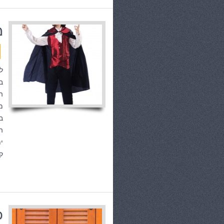
מ
ל
ב
ה
מ
ב
ה
י
ק
כ