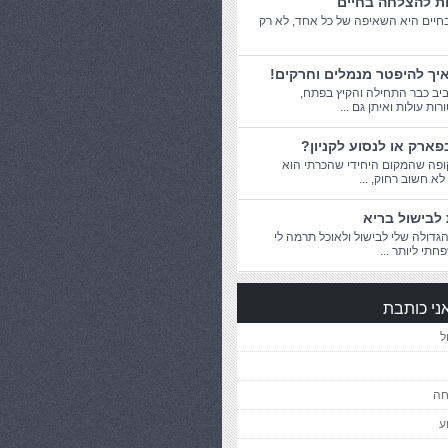
ות להצלחה בחיים
יים היא השאיפה של כל אחד, לא רק
יך להיפטר מנמלים וחרקים!
יב כבר התחילה והקיץ בפתח,
ת עולות ואיתן גם ...
פארק או לנסוע לקניון?
פה שהמקום היחידי שהכרתי הוא
 לא חשוב רחוק, ...
לבישול בריא
דולה שלי לבישול ולאוכל תרמה לי
חתי ליותר ...
ני כותבת
ל
חה
ע