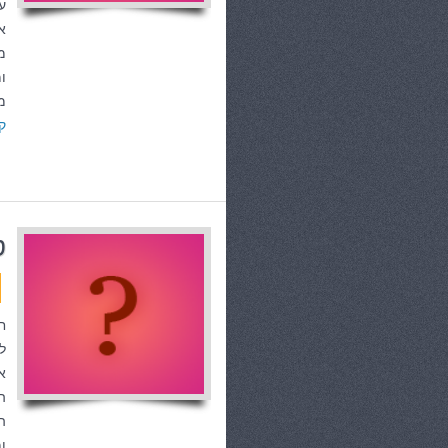
ע
א
מ
ו
מ
ק
ט
ח
ל
א
ה
ה
ו