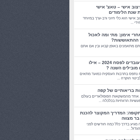
יצוב אישי – טאצ' אישי
 שנת הלימודים
וב אישי הוא כלי חיוני ורב-ערך במיוחד
די ...
חרי אימון: מתי ומה לאכול
 ההתאוששות?
תם מתאמנים באופן קבוע ובין אם אתם
מתנות עובדים לפסח 2024 – אילו
 מובילים השנה ?
 נתפס בתרבות העסקית כמועד מתאים
יטוי הוקרה ...
אחד מהמשקאות הפופולאריים בעולם
שיות הרווחיות בכלכלה ...
תקופה: המדריך המקוצר להכנת
בר מצווה
 מגיע בדרך כלל כמה חודשים לפני
דול. ...