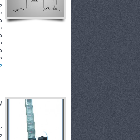
ק
ל
ב
מ
ב
ב
ב
ב
ק
ע
א
ל