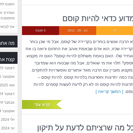
הזמנה לחת
המדריך המ
דוע כדאי להיות קוסם
מהמטבח 
איך לבחור 
חני
נוב - 28 - 2012
0 תגובה
א הרבה אנשים בוחרים בקריירה של קוסם, אבל מי שכן בוחר
מה אתם
קריירה שכזו, הוא אדם שבאמת אוהב את התחום ורואה בו את
עתיד שלו. האם באמת משתלם להיות קוסם? האם זה מקצוע
קצת אח
ספק? תלוי את מי שואלים, אבל מה שבטוח הוא שמדובר
דצמבר 2025
מקצוע מעניין עם הרבה מאד אתגרים ואפשרויות להתקדם.
אוקטובר 2025
נה כמה יתרונות וחסרונות בלהיות קוסם. להיות קוסם –
תרונות להיות קוסם זה לא רק לדעת לעשות קסמים. להיות
מאי 2025
וסם
[ המשך קריאה ]
דצמבר 2024
נובמבר 2024
קרא עוד
אוקטובר 2024
יולי 2024
ל מה שרציתם לדעת על תיקון
יוני 2024