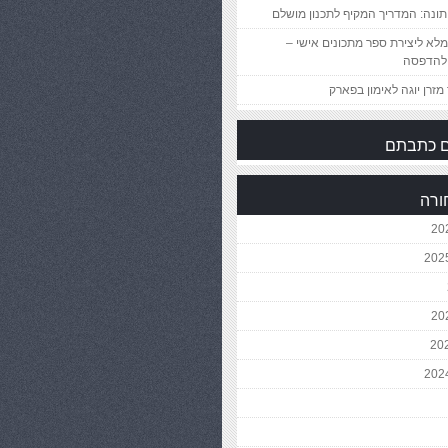
ונה: המדריך המקיף לתכנון מושלם
לא ליצירת ספר מתכונים אישי –
להדפסה
מזרן יוגה לאימון בפארק
 כתבתם
ורה