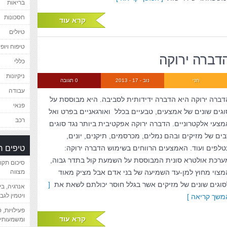
בריאות
חסכונות
קרא עוד
טיולים
טיפוח ויופי
דברה ירוקה
כללי
ניקיונות
חני
נוב - 17 - 2013
0 תגובה
עבודה
דברה ירוקה היא הדברה ידידותית לסביבה. היא מבוססת על
פנאי
וגים שונים של אמצעים, טבעיים בכלל ואורגאניים בפרט ואל
רכב
מצעי אלקטרוניים. הדברה ירוקה אפקטיבית ביותר נגד סוגים
בים של מזיקים ובהם נמלים, מכרסמים, תיקנים, יונים,
טיפים 
טלפים ועוד. האמצעים הרווחים בשימוש הדברה ירוקה:
ערכת אולטרא סונית המבוססת על השמעת קול בתדר גבוה,
סיכום תקו
מצוי מחוץ למן-עד השמיעה של בני אדם אבל מציק מאוד
מצווה
סוגים שונים של מזיקים אשר בגלל חוסר יכולתם לשאת את
[
אנרגיה, ב
ויטמין לגב
משך קריאה ]
פעילויות, 
קרא עוד
ומשמעותיי