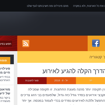
ה את כל הארונות, ולא במקרה
מהם מינרלים ומה חשיבותם לגוף שלנו
של אובדן כושר עבודה
’ קטגוריה
פופול
פעילויו
דרך הקלה להגיע לאירוע
חיים מ
בבתי דיו
האחרונות
חני
יול - 8 - 2018
סגור לתגובות
ין תקופה יותר מהנה מעונת החתונות. זו תקופה שמכילה
מוזיאונ
של ידע
קבצי אירועים בסדר גודל כזה גדול, שלפעמים בני הזוג צריכים
ביקור במו
התפצל וללכת לאירועים נפרדים בכדי לעמוד במכסה. אך יחד
מעשירה ו