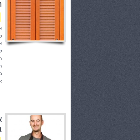
ת
א
כ
א
ל
ה
ה
ב
א
א
ב