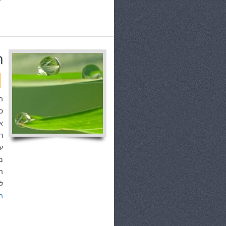
ה
ה
ס
א
ר
ע
מ
ה
ל
ה