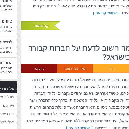
מיומנוי
אשר ציפינו. כמעט אף אדם לא יודה אפילו אם זה רק בפני
הצלחה בח
בבית ...
צמו
[ המשך קריאה ]
טיפים א
קרא עוד
עונת האב
הטמפרטורו
לטייל ב
ה חשוב לדעת על חברות קבורה
היתה תקו
קניונים...
ישראל?
הסודות 
האהבה הג
חני
מאי - 13 - 2015
0 תגובה
ולבני משפ
בורה ציבורית במדינת ישראל מתבצע בעיקר על ידי חברות
בורה דתיות כמו למשל חברת קדישא המפורסמת ומוכרת
על מה א
כולנו. כאשר אזרחים שאינם יהודים נקברים על ידי חברות
אוכל ובישו
תיות מקבילות או על ידי המשפחות. בדרך כלל החברה אשר
אירועים
טפל בנפטר מסוים היא החברה אשר פועלת בתחום הרשות
מקומית בה הוא התגורר או בה הוא נפטר. כל תושב מדינת
בית ומשפ
שראל, הינו בעל זכות להיקבר ללא תשלום – אלא במקרים בהם
בעלי מקצו
משפחתו יש דרישות
[ המשך קריאה ]