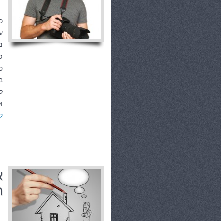
כ
ע
מ
פ
ט
ב
ל
ו
ק
א
ה