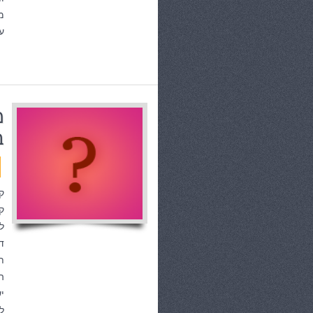
מ
ע
מ
ב
ק
ק
ל
ד
ת
ה
י
ל